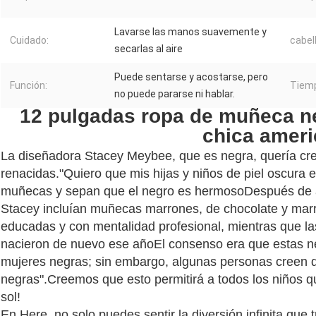
Lavarse las manos suavemente y
Cuidado:
cabell
secarlas al aire
Puede sentarse y acostarse, pero
Función:
Tiemp
no puede pararse ni hablar.
12 pulgadas ropa de muñeca n
chica amer
La diseñadora Stacey Meybee, que es negra, quería cre
renacidas."Quiero que mis hijas y niños de piel oscura
muñecas y sepan que el negro es hermosoDespués de añ
Stacey incluían muñecas marrones, de chocolate y marr
educadas y con mentalidad profesional, mientras que 
nacieron de nuevo ese añoEl consenso era que estas ne
mujeres negras; sin embargo, algunas personas creen q
negras".Creemos que esto permitirá a todos los niños q
sol!
En Here, no solo puedes sentir la diversión infinita que 