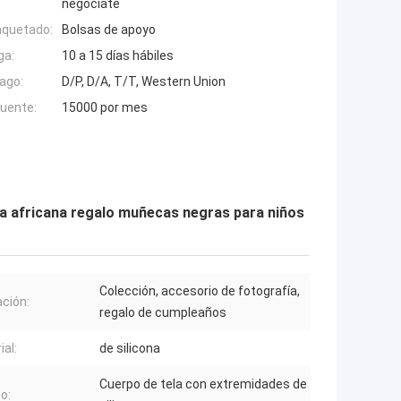
negociate
aquetado:
Bolsas de apoyo
ga:
10 a 15 días hábiles
ago:
D/P, D/A, T/T, Western Union
fuente:
15000 por mes
a africana regalo muñecas negras para niños
Colección, accesorio de fotografía,
ación:
regalo de cumpleaños
ial:
de silicona
Cuerpo de tela con extremidades de
o: