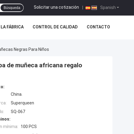
Solicitar una cotización
|
Spanish
Búsqueda
A LA FÁBRICA
CONTROL DE CALIDAD
CONTACTO
uñecas Negras Para Niños
pa de muñeca africana regalo
to:
China.
rca:
Superqueen
o:
SQ-067
inos:
n mínima:
100 PCS