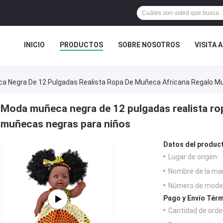
INICIO
PRODUCTOS
SOBRE NOSOTROS
VISITA 
 Negra De 12 Pulgadas Realista Ropa De Muñeca Africana Regalo M
Moda muñeca negra de 12 pulgadas realista ro
muñecas negras para niños
Datos del produc
Lugar de origen:
Nombre de la ma
Número de model
Pago y Envío Térm
Cantidad de orde