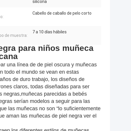
silicona
Cabello de caballo de pelo corto
o:
7 a 10 días hábiles
o de muestra:
egra para niños muñeca
icana
ar una línea de de piel oscura y muñecas
 en todo el mundo se vean en estas
os de duro trabajo, los diseños de
ones claros, todas diseñadas para ser
las negras,muñecas parecidas a bebés
gras serían modelos a seguir para las
ue las muñecas no son "lo suficientemente
ue aman las muñecas de piel negra ver el
traen los diferentes estilos de muñecas